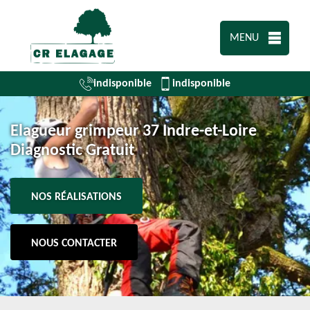
MENU
indisponible
indisponible
Elagueur grimpeur 37 Indre-et-Loire
Diagnostic Gratuit
NOS RÉALISATIONS
NOUS CONTACTER