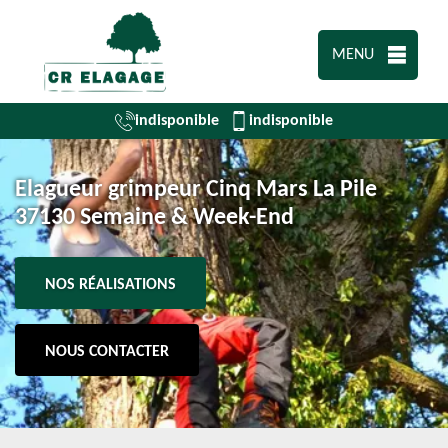
MENU
indisponible
indisponible
Elagueur grimpeur Cinq Mars La Pile
37130 Semaine & Week-End
NOS RÉALISATIONS
NOUS CONTACTER