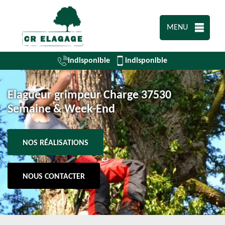
MENU
indisponible
indisponible
Elagueur grimpeur Charge 37530
Semaine & Week-End
NOS RÉALISATIONS
NOUS CONTACTER