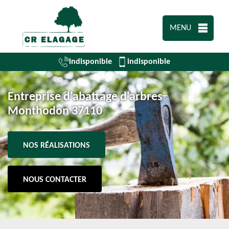
MENU
indisponible
indisponible
Entreprise d'abattage d'arbres
Monthodon 37110
NOS RÉALISATIONS
NOUS CONTACTER