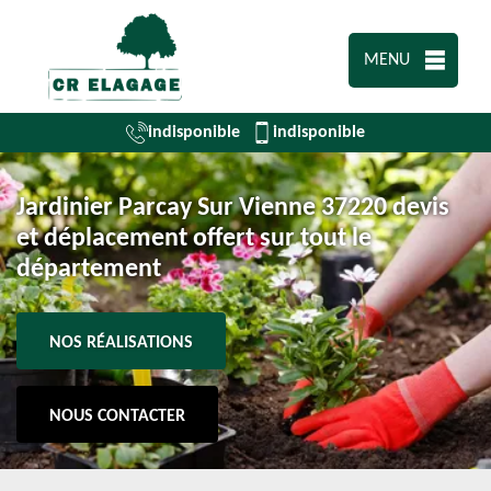
MENU
indisponible
indisponible
Jardinier Parcay Sur Vienne 37220 devis
et déplacement offert sur tout le
département
NOS RÉALISATIONS
NOUS CONTACTER