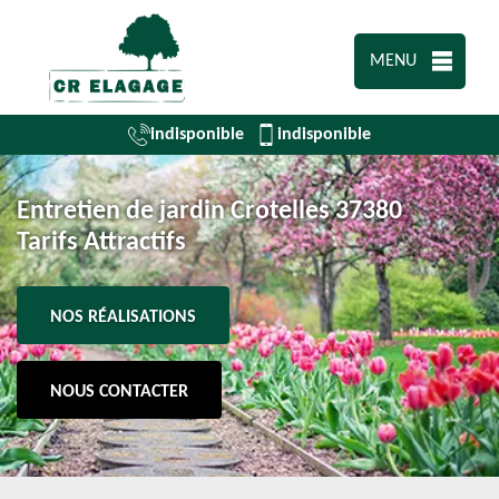
MENU
indisponible
indisponible
Entretien de jardin Crotelles 37380
Tarifs Attractifs
NOS RÉALISATIONS
NOUS CONTACTER