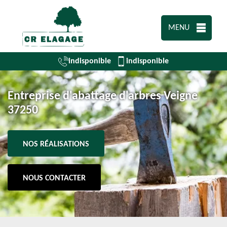
MENU
indisponible
indisponible
Entreprise d'abattage d'arbres Veigne
37250
NOS RÉALISATIONS
NOUS CONTACTER