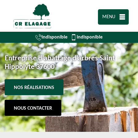
MENU
indisponible
indisponible
Entreprise d'abattage d'arbres Saint
Hippolyte 37600
NOS RÉALISATIONS
NOUS CONTACTER