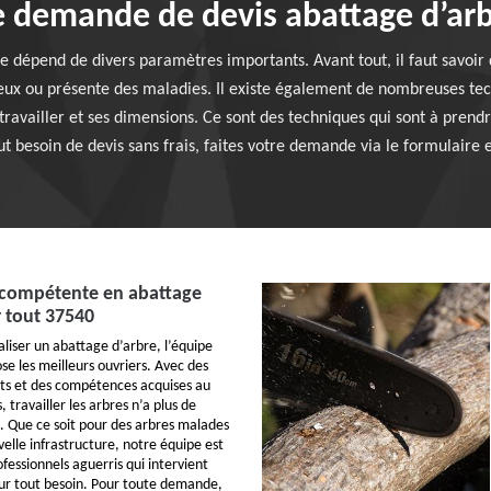
e demande de devis abattage d’ar
re dépend de divers paramètres importants. Avant tout, il faut savoir
ux ou présente des maladies. Il existe également de nombreuses tec
 travailler et ses dimensions. Ce sont des techniques qui sont à prend
ut besoin de devis sans frais, faites votre demande via le formulaire e
compétente en abattage
 tout 37540
aliser un abattage d’arbre, l’équipe
se les meilleurs ouvriers. Avec des
ts et des compétences acquises au
 travailler les arbres n’a plus de
. Que ce soit pour des arbres malades
elle infrastructure, notre équipe est
essionnels aguerris qui intervient
ur tout besoin. Pour toute demande,