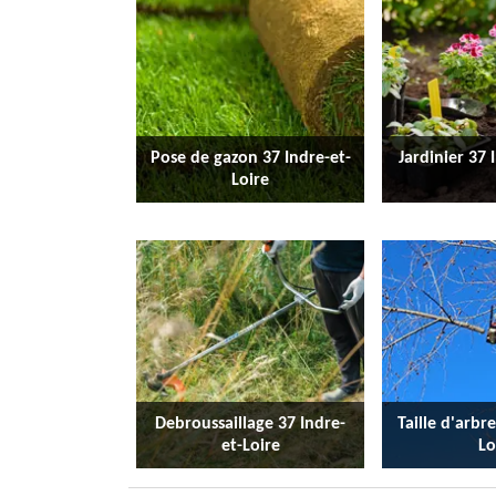
Pose de gazon 37 Indre-et-
Jardinier 37 
Loire
Debroussaillage 37 Indre-
Taille d'arbr
et-Loire
Lo