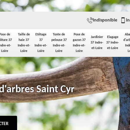
indisponible
in
Pose de
Taille de
Etêtage
Tonte de
Pose de
Aba
Jardinier
Elagage
lôture 37
haie 37
37
pelouse 37
gazon 37
d'ar
37 Indre-
37 Indre-
ndre-et-
Indre-et-
Indre-et-
Indre-et-
Indre-et-
Ind
et-Loire
et-Loire
Loire
Loire
Loire
Loire
Loire
L
d'arbres Saint Cyr
CTER