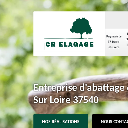
Paysagiste
c
37 Indre-
I
et-Loire
Entreprise d'abattage 
Sur Loire 37540
NOS RÉALISATIONS
NOUS CONTA