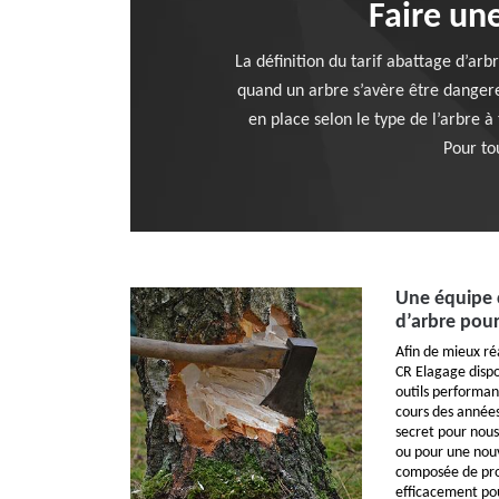
Faire un
La définition du tarif abattage d’arb
quand un arbre s’avère être dangere
en place selon le type de l’arbre à
Pour to
Une équipe 
d’arbre pour
Afin de mieux ré
CR Elagage dispo
outils performan
cours des années,
secret pour nous
ou pour une nouv
composée de prof
efficacement po