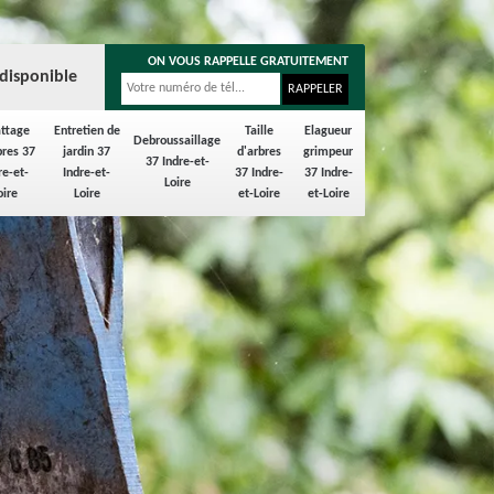
ON VOUS RAPPELLE GRATUITEMENT
disponible
ttage
Entretien de
Taille
Elagueur
Debroussaillage
bres 37
jardin 37
d'arbres
grimpeur
37 Indre-et-
re-et-
Indre-et-
37 Indre-
37 Indre-
Loire
oire
Loire
et-Loire
et-Loire